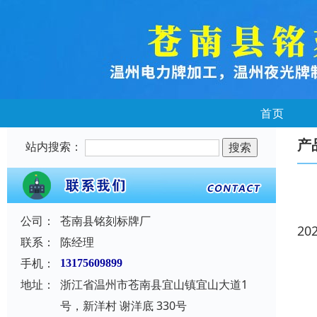
首页
产
站内搜索：
公司：
苍南县铭刻标牌厂
20
联系：
陈经理
手机：
13175609899
地址：
浙江省温州市苍南县宜山镇宜山大道1
号，新洋村 谢洋底 330号