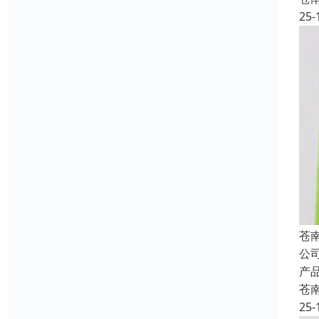
25-
苍
公
产
苍
25-