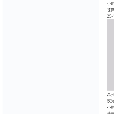
小
苍
25-
温
夜
小
苍