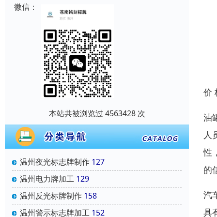
微信：
价
本站共被浏览过 4563428 次
油
人
性
温州夜光标志牌制作
127
的
温州电力牌加工
129
汽
温州反光标牌制作
158
具
温州警示标志牌加工
152