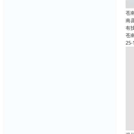
苍
南
有
苍
25-