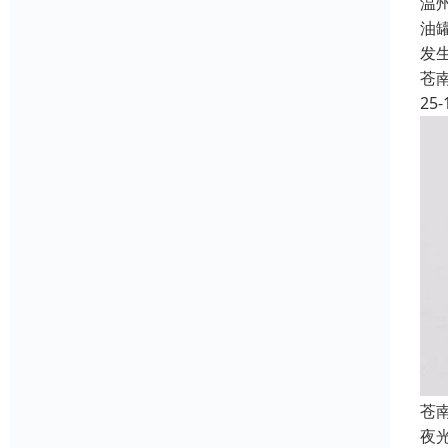
温
油
发
苍
25-
苍
夜