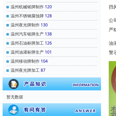
挡
温州机械铭牌制作
120
温州不锈钢腐蚀牌
128
公
温州夜光牌制作
130
严
温州汽车铭牌生产
138
油
温州石油标牌加工
126
温州油灌标牌生产
101
警
温州移动牌制作
104
温州夜光牌加工
87
暂无数据