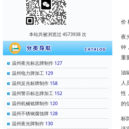
价
本站共被浏览过 4573938 次
夜
钟
重
温州夜光标志牌制作
127
油
温州电力牌加工
129
人
温州反光标牌制作
158
性
温州警示标志牌加工
152
的
温州机械铭牌制作
120
温州不锈钢腐蚀牌
128
标
温州夜光牌制作
130
适