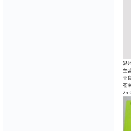
温
主
誉
苍
25-