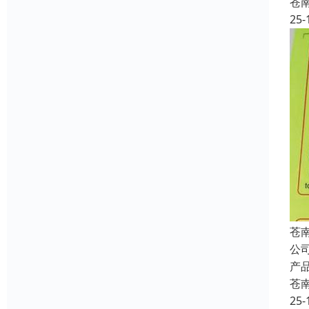
苍
25-
苍
公
产
苍
25-