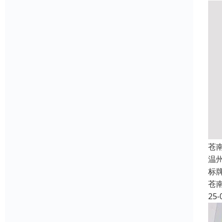
苍
温
标
苍
25-