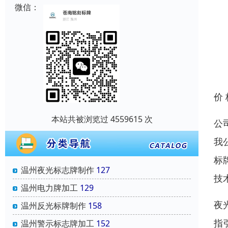
微信：
价
本站共被浏览过 4559615 次
公
我
标
温州夜光标志牌制作
127
技
温州电力牌加工
129
夜
温州反光标牌制作
158
指
温州警示标志牌加工
152