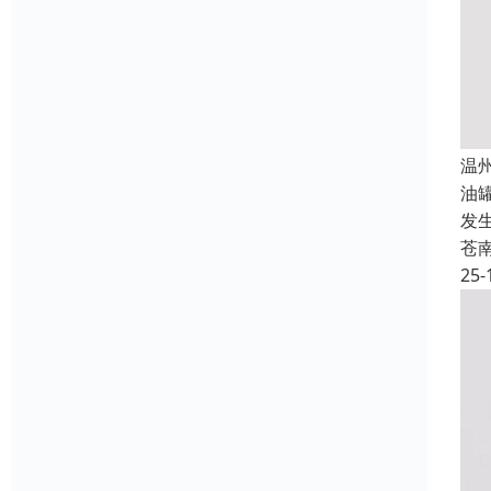
温
油
发
苍
25-