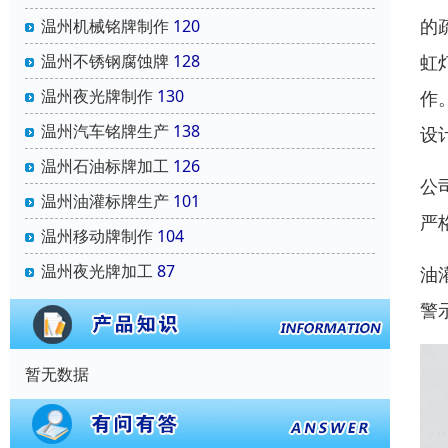
的
温州机械铭牌制作
120
温州不锈钢腐蚀牌
128
虹
温州夜光牌制作
130
作
温州汽车铭牌生产
138
设
温州石油标牌加工
126
公
温州油灌标牌生产
101
严
温州移动牌制作
104
温州夜光牌加工
87
油
警
暂无数据