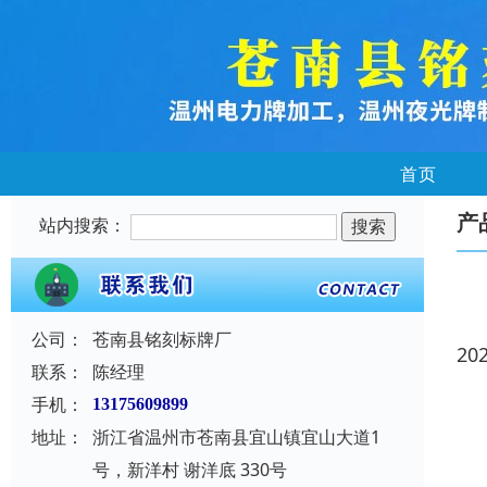
首页
产
站内搜索：
公司：
苍南县铭刻标牌厂
20
联系：
陈经理
手机：
13175609899
地址：
浙江省温州市苍南县宜山镇宜山大道1
号，新洋村 谢洋底 330号