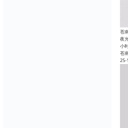
苍
夜
小
苍
25-