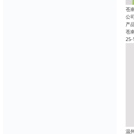
苍
公
产
苍
25-
温