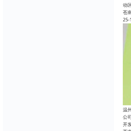
动
苍
25-
温
公
开