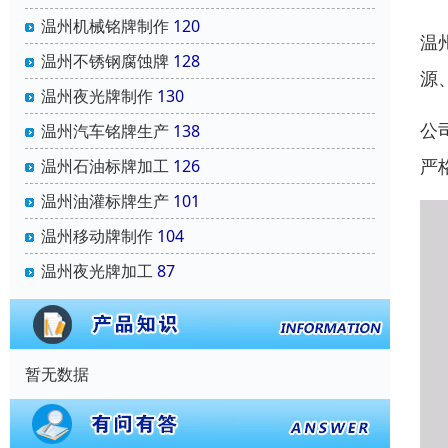
温州机械铭牌制作
120
温
温州不锈钢腐蚀牌
128
源
温州夜光牌制作
130
公
温州汽车铭牌生产
138
严
温州石油标牌加工
126
温州油灌标牌生产
101
温州移动牌制作
104
温州夜光牌加工
87
暂无数据