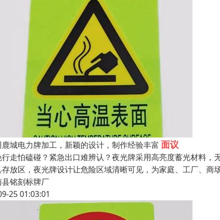
面议
州鹿城电力牌加工，新颖的设计，制作经验丰富
晚行走怕磕碰？紧急出口难辨认？夜光牌采用高亮度蓄光材料，无
具存放区，夜光牌设计让危险区域清晰可见，为家庭、工厂、商场
南县铭刻标牌厂
09-25 01:03:01