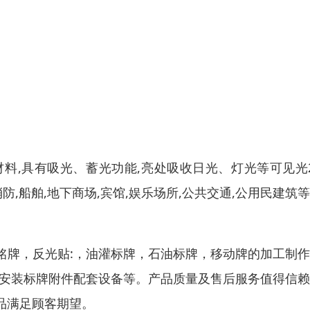
料,具有吸光、蓄光功能,亮处吸收日光、灯光等可见光
防,船舶,地下商场,宾馆,娱乐场所,公共交通,公用民建筑
铭牌，反光贴:，油灌标牌，石油标牌，移动牌的加工制
种安装标牌附件配套设备等。产品质量及售后服务值得信
品满足顾客期望。