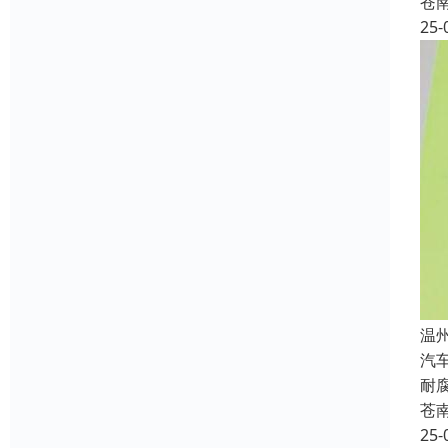
苍
25-
温
汽
耐
苍
25-