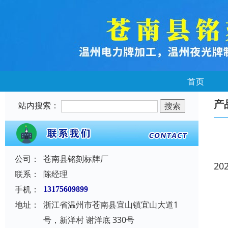
首页
产
站内搜索：
公司：
苍南县铭刻标牌厂
20
联系：
陈经理
手机：
13175609899
地址：
浙江省温州市苍南县宜山镇宜山大道1
号，新洋村 谢洋底 330号