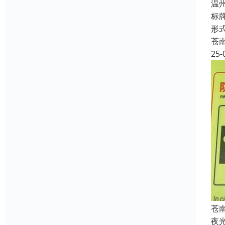
温
标
形
苍
25-
苍
夜