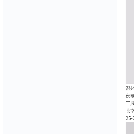
温
夜
工
苍
25-