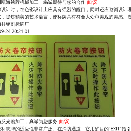
面议
州瓯海铭牌机械加工，竭诚期待与您的合作
牌设计时，在色彩设计上应具有强烈的醒目，同时还应遵循设计
式，提炼精美的艺术语言，使标牌具有符合大众审美观的美感。温
南县铭刻标牌厂
09-24 20:21:01
面议
南反光贴加工，真诚为您服务
光标志牌的适应性非常广泛。在消防通道，它用醒目的“EXIT”指