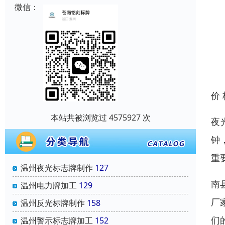
微信：
价
本站共被浏览过 4575927 次
夜
钟
重
温州夜光标志牌制作
127
南
温州电力牌加工
129
厂
温州反光标牌制作
158
们
温州警示标志牌加工
152