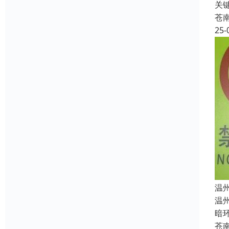
关
苍
25-
温
温
暗
苍