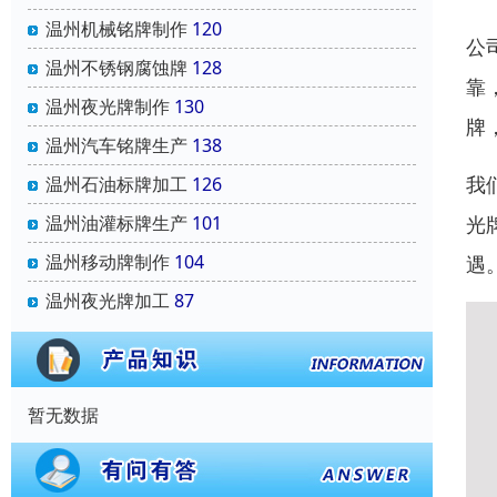
温州机械铭牌制作
120
公
温州不锈钢腐蚀牌
128
靠
温州夜光牌制作
130
牌
温州汽车铭牌生产
138
我
温州石油标牌加工
126
温州油灌标牌生产
101
光
温州移动牌制作
104
遇
温州夜光牌加工
87
暂无数据