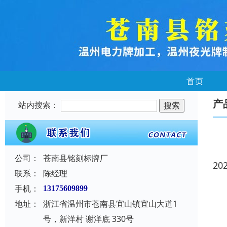
首页
产
站内搜索：
公司：
苍南县铭刻标牌厂
20
联系：
陈经理
手机：
13175609899
地址：
浙江省温州市苍南县宜山镇宜山大道1
号，新洋村 谢洋底 330号