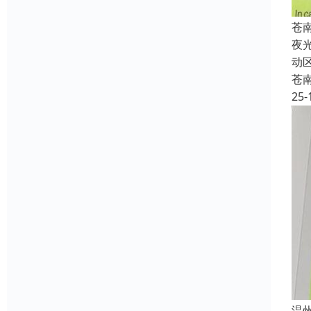
苍
夜
动
苍
25-
温