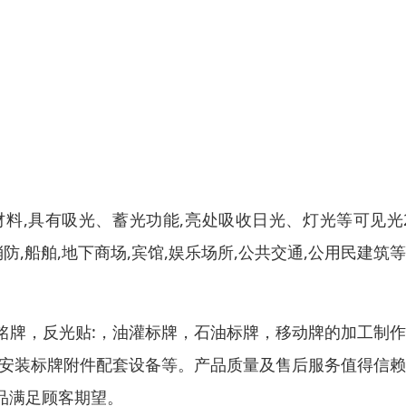
料,具有吸光、蓄光功能,亮处吸收日光、灯光等可见光
防,船舶,地下商场,宾馆,娱乐场所,公共交通,公用民建筑
铭牌，反光贴:，油灌标牌，石油标牌，移动牌的加工制
种安装标牌附件配套设备等。产品质量及售后服务值得信
品满足顾客期望。