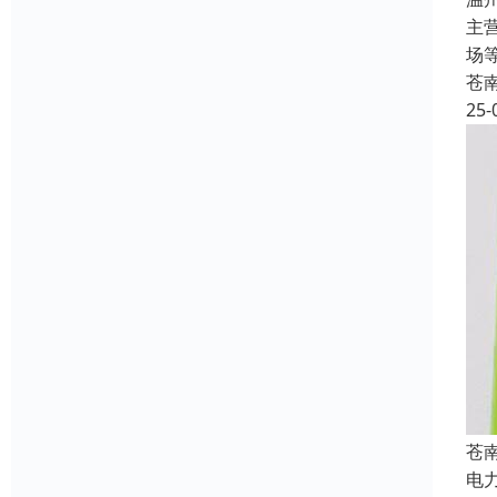
主
场
苍
25-
苍
电