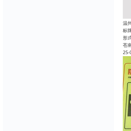
温
标
形
苍
25-