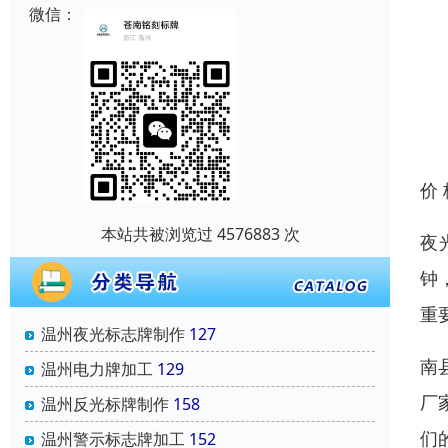
微信：
价
本站共被浏览过 4576883 次
夜
钟
重
温州夜光标志牌制作
127
南
温州电力牌加工
129
厂
温州反光标牌制作
158
们
温州警示标志牌加工
152