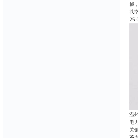
械
苍
25-
温
电
关
苍