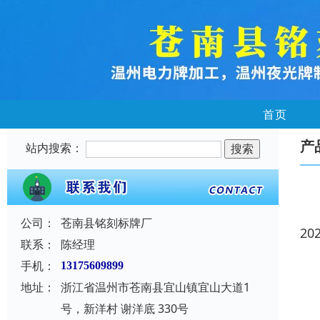
首页
产
站内搜索：
公司：
苍南县铭刻标牌厂
20
联系：
陈经理
手机：
13175609899
地址：
浙江省温州市苍南县宜山镇宜山大道1
号，新洋村 谢洋底 330号