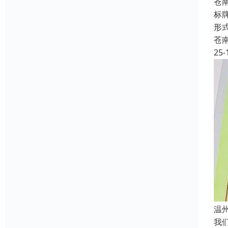
苍
标
形
苍
25-
温
我