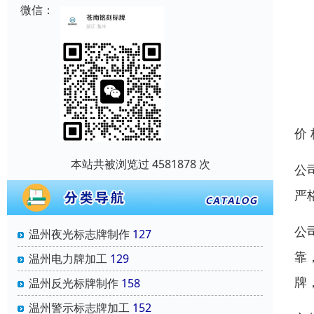
微信：
价
本站共被浏览过 4581878 次
公
严
公
温州夜光标志牌制作
127
靠
温州电力牌加工
129
牌
温州反光标牌制作
158
温州警示标志牌加工
152