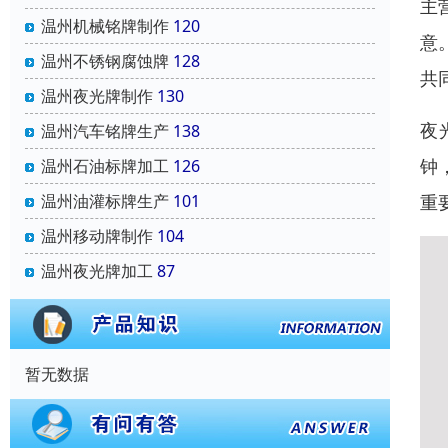
主
温州机械铭牌制作
120
意
温州不锈钢腐蚀牌
128
共
温州夜光牌制作
130
夜
温州汽车铭牌生产
138
钟
温州石油标牌加工
126
温州油灌标牌生产
101
重
温州移动牌制作
104
温州夜光牌加工
87
暂无数据