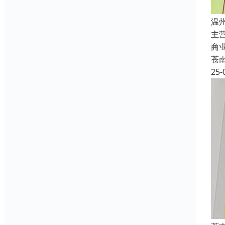
温
主
商
苍
25-