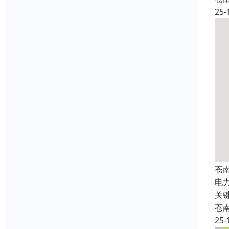
25-
苍
电
关
苍
25-