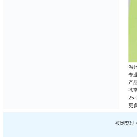
温
专
产
苍
25-
更
被浏览过 