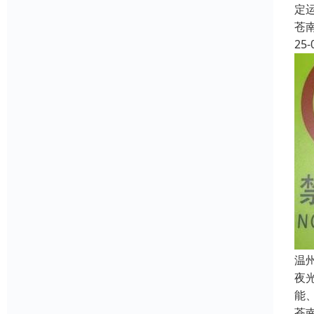
定
苍
25-
温
夜
能
苍