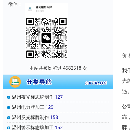
微信：
价
本站共被浏览过 4582518 次
我
光
遇
温州夜光标志牌制作
127
公
温州电力牌加工
129
靠
温州反光标牌制作
158
牌
温州警示标志牌加工
152