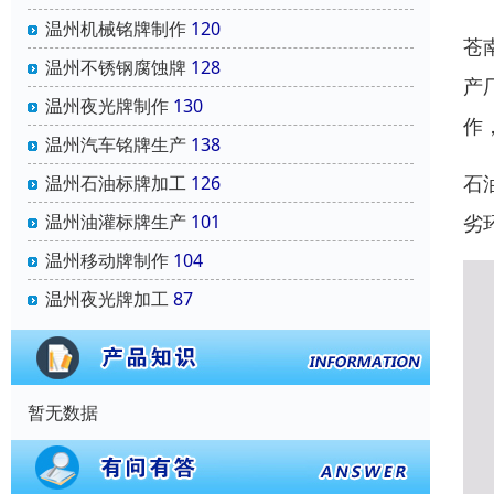
温州机械铭牌制作
120
苍
温州不锈钢腐蚀牌
128
产
温州夜光牌制作
130
作
温州汽车铭牌生产
138
石
温州石油标牌加工
126
温州油灌标牌生产
101
劣
温州移动牌制作
104
温州夜光牌加工
87
暂无数据