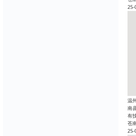
25-
温
南
有
苍
25-