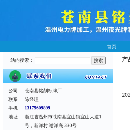
首页
产
站内搜索：
公司：
苍南县铭刻标牌厂
20
联系：
陈经理
手机：
13175609899
地址：
浙江省温州市苍南县宜山镇宜山大道1
号，新洋村 谢洋底 330号