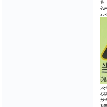
将
苍
25-
温
标
形
苍