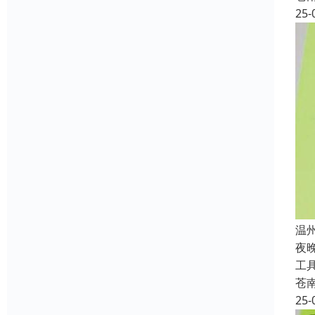
25-
温
夜
工
苍
25-