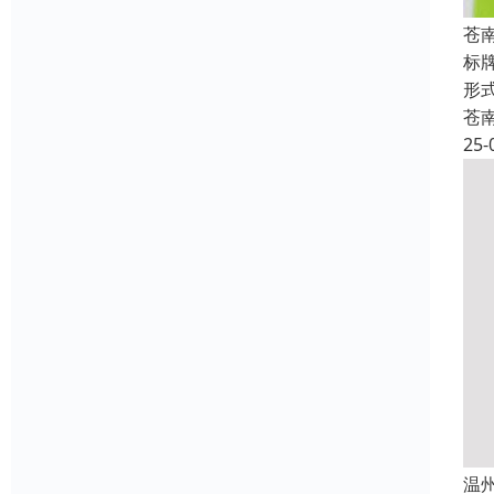
苍
标
形
苍
25-
温