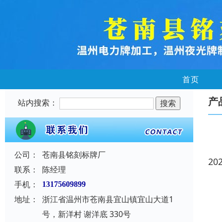
首页
产
站内搜索：
公司：
苍南县铭刻标牌厂
20
联系：
陈经理
手机：
13175609899
地址：
浙江省温州市苍南县宜山镇宜山大道1
号，新洋村 谢洋底 330号