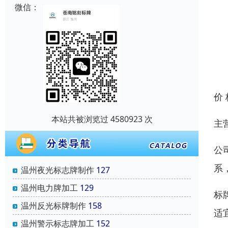
微信：
价
本站共被浏览过 4580923 次
主
公
系
温州夜光标志牌制作
127
温州电力牌加工
129
标
温州反光标牌制作
158
适
温州警示标志牌加工
152