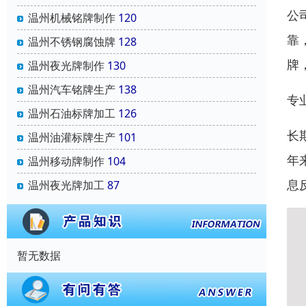
公
温州机械铭牌制作
120
靠
温州不锈钢腐蚀牌
128
牌
温州夜光牌制作
130
温州汽车铭牌生产
138
专
温州石油标牌加工
126
长
温州油灌标牌生产
101
年
温州移动牌制作
104
息
温州夜光牌加工
87
暂无数据